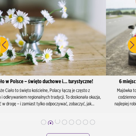
6 miejsc w Polsce idealnych na majówkę samochodem
Majówka to idealna okazja, żeby złapać trochę słońca, odpocząć od
codzienności i odkryć kawałek Polski, którego jeszcze nie znasz. A
najlepiej robi się to z poziomu fotela kierowcy – z dobrą muzyką w tle,
termosikiem kawy pod ręką i planem, który nie wymaga samolotu ani
tłoku na peronie. Przygotowaliśmy dla Ciebie 6 pomysłów na szybki, ale
treściwy wypad samochodowy. Każde z tych miejsc da się spokojnie
objechać w kilka dni – a dzięki Carwiz możesz zacząć trasę tam, gdzie Ci