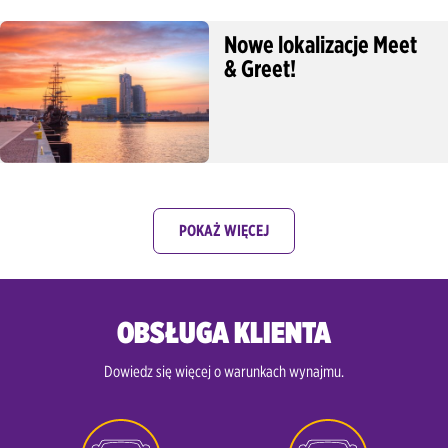
Nowe lokalizacje Meet
Wroclaw Centrum
& Greet!
Wrocław Centrum / Dworzec Kolejowy
POKAŻ WIĘCEJ
OBSŁUGA KLIENTA
Dowiedz się więcej o warunkach wynajmu.