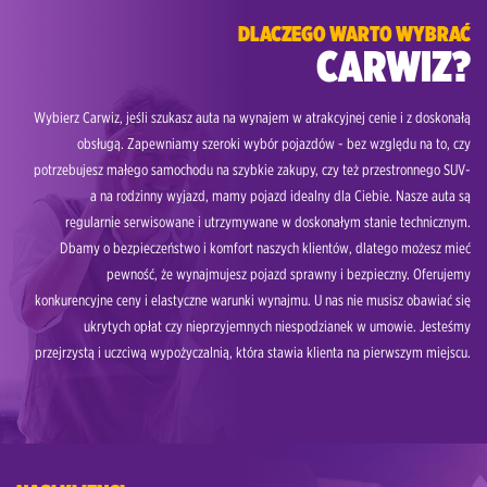
DLACZEGO WARTO WYBRAĆ
CARWIZ?
Wybierz Carwiz, jeśli szukasz auta na wynajem w atrakcyjnej cenie i z doskonałą
obsługą. Zapewniamy szeroki wybór pojazdów - bez względu na to, czy
potrzebujesz małego samochodu na szybkie zakupy, czy też przestronnego SUV-
a na rodzinny wyjazd, mamy pojazd idealny dla Ciebie. Nasze auta są
regularnie serwisowane i utrzymywane w doskonałym stanie technicznym.
Dbamy o bezpieczeństwo i komfort naszych klientów, dlatego możesz mieć
pewność, że wynajmujesz pojazd sprawny i bezpieczny. Oferujemy
konkurencyjne ceny i elastyczne warunki wynajmu. U nas nie musisz obawiać się
ukrytych opłat czy nieprzyjemnych niespodzianek w umowie. Jesteśmy
przejrzystą i uczciwą wypożyczalnią, która stawia klienta na pierwszym miejscu.