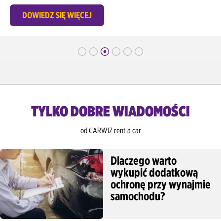
Rzeszów Lotnisko
DOWIEDZ SIĘ WIĘCEJ
Rzeszów Centrum / Dworzec Kolejowy
Sopot Centrum / Dworzec Kolejowy
Szczecin Lotnisko
Szczecin Dworzec Kolejowy
TYLKO DOBRE WIADOMOŚCI
Szczecin Centrum
od CARWIZ rent a car
Toruń Centrum
Warszawa Lotnisko Chopina
Dlaczego warto
wykupić dodatkową
Warszawa Centrum / Dworzec Kolejowy
ochronę przy wynajmie
samochodu?
Warszawa Modlin Lotnisko
Wrocław Lotnisko