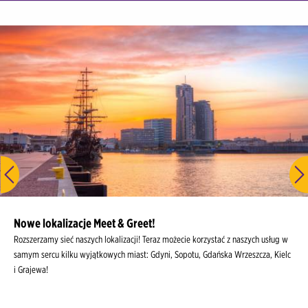
Kraków Lotnisko
Kraków Centrum / Dworzec Kolejowy
Łódź Lotnisko
Łódź Centrum / Dworzec Kolejowy
Lublin Lotnisko
Lublin Centrum
Olsztyn Lotnisko
Olsztyn Centrum
Nowe lokalizacje Meet & Greet!
Rozszerzamy sieć naszych lokalizacji! Teraz możecie korzystać z naszych usług w
Poznań Lotnisko
samym sercu kilku wyjątkowych miast: Gdyni, Sopotu, Gdańska Wrzeszcza, Kielc
i Grajewa!
Poznań Centrum / Dworzec Kolejowy