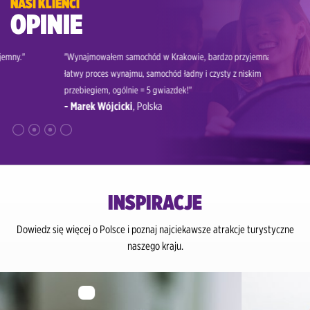
NASI KLIENCI
OPINIE
"Wynajmowałem samochód w Krakowie, bardzo przyjemna obsługa,
"Nie mo
- Alin
łatwy proces wynajmu, samochód ładny i czysty z niskim
przebiegiem, ogólnie = 5 gwiazdek!"
- Marek Wójcicki
, Polska
INSPIRACJE
Dowiedz się więcej o Polsce i poznaj najciekawsze atrakcje turystyczne
naszego kraju.