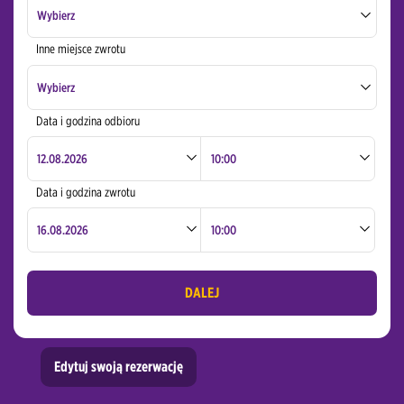
Wybierz
Inne miejsce zwrotu
Bydgoszcz Lotnisko
Wybierz
Gdańsk Lotnisko
Polska
Data i godzina odbioru
Gdańsk Centrum / Dworzec Kolejowy
Świat
Gdansk Wrzeszcz Dworzec Kolejowy
Data i godzina zwrotu
Gdynia Centrum / Dworzec Kolejowy
Grajewo Centrum / Dworzec Kolejowy
DALEJ
Katowice Lotnisko
Katowice Centrum
Edytuj swoją rezerwację
Kielce Centrum / Dworzec Kolejowy