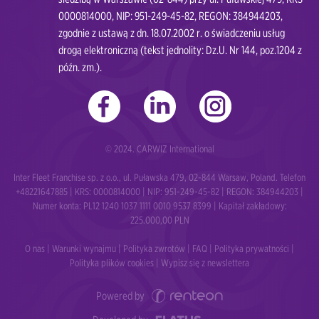
0000814000, NIP: 951-249-45-82, REGON: 384944203,
zgodnie z ustawą z dn. 18.07.2002 r. o świadczeniu usług
drogą elektroniczną (tekst jednolity: Dz.U. Nr 144, poz.1204 z
późn. zm.).
© 2024. CARWIZ International
Inter Fleet Franchise sp. z o.o., ul. Puławska 479, 02-844 Warsaw, Poland. Telefon
+48221647885 | KRS: 0000814000 | NIP: 951-249-45-82 | REGON: 384944203 |
Numer konta: PL12 1240 1037 1111 0010 9537 8399 | Kapitał zakładowy:
225.000,00 PLN
O nas
|
Warunki wynajmu
|
Polityka zwrotów
|
FAQ
|
Polityka prywatności
|
Polityka plików cookies
|
Wypisz się z newslettera
Powered by