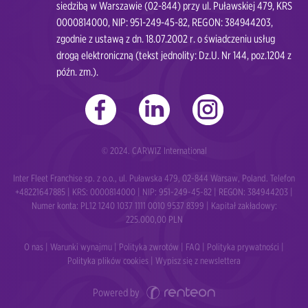
siedzibą w Warszawie (02-844) przy ul. Puławskiej 479, KRS
0000814000, NIP: 951-249-45-82, REGON: 384944203,
zgodnie z ustawą z dn. 18.07.2002 r. o świadczeniu usług
drogą elektroniczną (tekst jednolity: Dz.U. Nr 144, poz.1204 z
późn. zm.).
© 2024. CARWIZ International
Inter Fleet Franchise sp. z o.o., ul. Puławska 479, 02-844 Warsaw, Poland. Telefon
+48221647885 | KRS: 0000814000 | NIP: 951-249-45-82 | REGON: 384944203 |
Numer konta: PL12 1240 1037 1111 0010 9537 8399 | Kapitał zakładowy:
225.000,00 PLN
O nas
|
Warunki wynajmu
|
Polityka zwrotów
|
FAQ
|
Polityka prywatności
|
Polityka plików cookies
|
Wypisz się z newslettera
Powered by