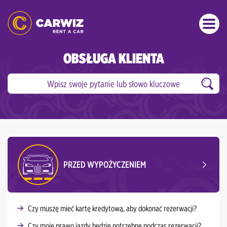
OBSŁUGA KLIENTA
PRZED WYPOŻYCZENIEM
Czy muszę mieć kartę kredytową, aby dokonać rezerwacji?
Czy moje prawo jazdy będzie potrzebne podczas rezerwacji?