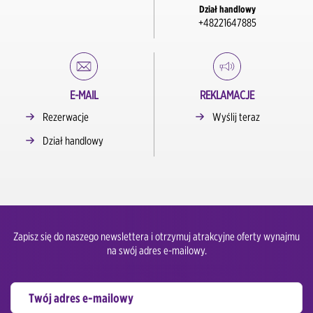
Dział handlowy
+48221647885
E-MAIL
REKLAMACJE
Rezerwacje
Wyślij teraz
Dział handlowy
Zapisz się do naszego newslettera i otrzymuj atrakcyjne oferty wynajmu
na swój adres e-mailowy.