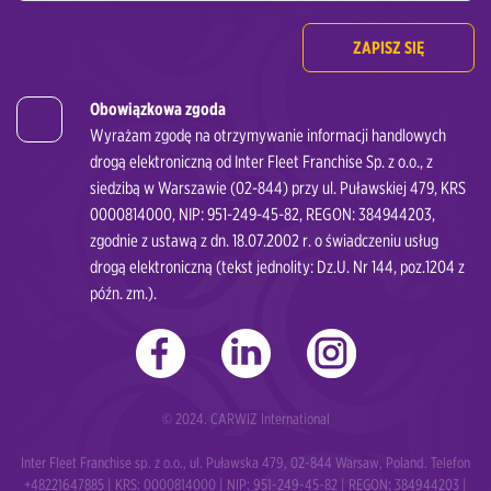
ZAPISZ SIĘ
Obowiązkowa zgoda
Wyrażam zgodę na otrzymywanie informacji handlowych
drogą elektroniczną od Inter Fleet Franchise Sp. z o.o., z
siedzibą w Warszawie (02-844) przy ul. Puławskiej 479, KRS
0000814000, NIP: 951-249-45-82, REGON: 384944203,
zgodnie z ustawą z dn. 18.07.2002 r. o świadczeniu usług
drogą elektroniczną (tekst jednolity: Dz.U. Nr 144, poz.1204 z
późn. zm.).
© 2024. CARWIZ International
Inter Fleet Franchise sp. z o.o., ul. Puławska 479, 02-844 Warsaw, Poland. Telefon
+48221647885 | KRS: 0000814000 | NIP: 951-249-45-82 | REGON: 384944203 |